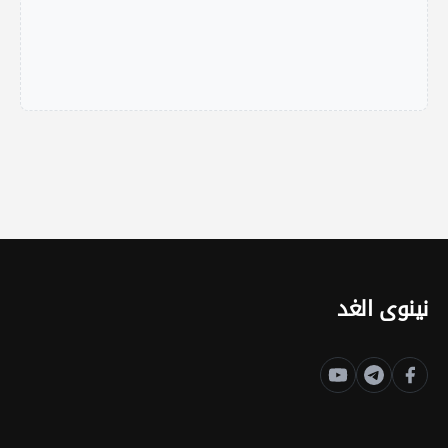
نينوى الغد