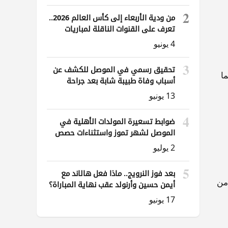
2
من ودية الأربعاء إلى كأس العالم 2026..
تعرف على القنوات الناقلة لمباريات
العراق
4 يونيو
3
تحقيق رسمي في الموصل للكشف عن
 كما
أسباب وفاة طبيبة شابة بعد جراحة
ناظورية
13 يونيو
4
ضوابط تسعيرة المولدات الأهلية في
الموصل لشهر تموز واستثناءات حصص
الوقود
2 يوليو
5
بعد فوز النرويج.. ماذا فعل هالاند مع
من
أيمن حسين وأرنولد عقب نهاية المباراة؟
17 يونيو