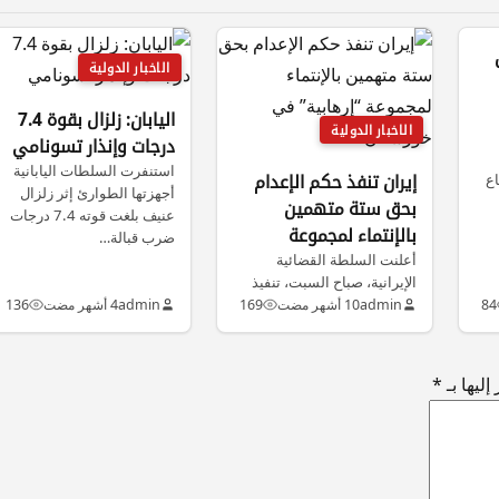
الاخبار الدولية
اليابان: زلزال بقوة 7.4
الاخبار الدولية
درجات وإنذار تسونامي
استنفرت السلطات اليابانية
اع
إيران تنفذ حكم الإعدام
أجهزتها الطوارئ إثر زلزال
بحق ستة متهمين
عنيف بلغت قوته 7.4 درجات
بالإنتماء لمجموعة
ضرب قبالة…
أعلنت السلطة القضائية
“إرهابية” في خوزستان
الإيرانية، صباح السبت، تنفيذ
حكم الإعدام بحق ستة أشخاص
84
admin
10 أشهر مضت
169
admin
4 أشهر مضت
136
وُصفوا بأنهم…
ليها بـ
*