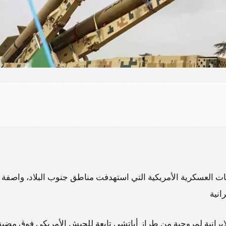
هجمات العسكرية الأمريكية التي استهدفت مناطق جنوب البلاد، واصفة
انية
إيرانية لمروحية من طراز أباتشي تابعة للجيش الأمريكي فوق مضي