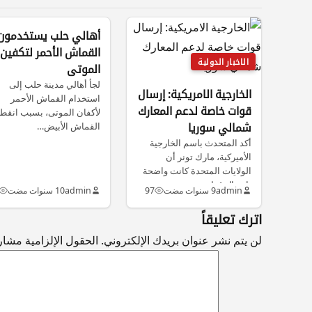
أهالي حلب يستخدمون
القماش الأحمر لتكفين
الاخبار الدولية
الموتى
لجأ أهالي مدينة حلب إلى
الخارجية الامريكية: إرسال
استخدام القماش الأحمر
قوات خاصة لدعم المعارك
لأكفان الموتى، بسبب انقط
شمالي سوريا
القماش الأبيض…
أكد المتحدث باسم الخارجية
الأميركية، مارك تونر أن
الولايات المتحدة كانت واضحة
بإرسال قوات…
admin
9 سنوات مضت
97
admin
10 سنوات مضت
اترك تعليقاً
لن يتم نشر عنوان بريدك الإلكتروني.
الحقول الإلزامية مشار إ