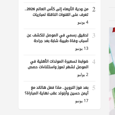
2
من ودية الأربعاء إلى كأس العالم 2026..
تعرف على القنوات الناقلة لمباريات
العراق
4 يونيو
3
تحقيق رسمي في الموصل للكشف عن
أسباب وفاة طبيبة شابة بعد جراحة
ناظورية
13 يونيو
4
ضوابط تسعيرة المولدات الأهلية في
الموصل لشهر تموز واستثناءات حصص
الوقود
2 يوليو
5
بعد فوز النرويج.. ماذا فعل هالاند مع
أيمن حسين وأرنولد عقب نهاية المباراة؟
17 يونيو