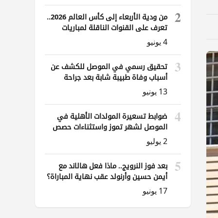
2
من ودية الأربعاء إلى كأس العالم 2026..
تعرف على القنوات الناقلة لمباريات
العراق
4 يونيو
3
تحقيق رسمي في الموصل للكشف عن
أسباب وفاة طبيبة شابة بعد جراحة
ناظورية
13 يونيو
4
ضوابط تسعيرة المولدات الأهلية في
الموصل لشهر تموز واستثناءات حصص
الوقود
2 يوليو
5
بعد فوز النرويج.. ماذا فعل هالاند مع
أيمن حسين وأرنولد عقب نهاية المباراة؟
17 يونيو