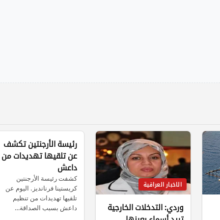
الاخبار العراقية
رئيسة الأرجنتين تكشف
عن تلقيها تهديدات من
داعش
كشفت رئيسة الأرجنتين
الاخبار العراقية
كريستينا فرنانديز. اليوم عن
تلقيها تهديدات من تنظيم
وردي: التدخلات الخارجية
داعش بسبب الصداقة…
تريد أسماء بعينها