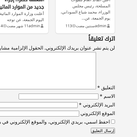
الصدر
المسلحة، رئيس مجلس
جديد من الموارد المائي
الوزراء، محمد شياع السوداني،
لتنظيم تربية الأسماك
أعلنت وزارة الموارد المائية
يوم الجمعة، عن…
اليوم الجمعة، عن توجه
استراتيجي جديد يقضي بإلز
admin
سنتين مضت
113
admin
11 شهر مضت
14
مربي الأسماك…
اترك تعليقاً
لن يتم نشر عنوان بريدك الإلكتروني.
الحقول الإلزامية مشار إ
التعليق
*
الاسم
*
البريد الإلكتروني
*
الموقع الإلكتروني
احفظ اسمي، بريدي الإلكتروني، والموقع الإلكتروني في هذ