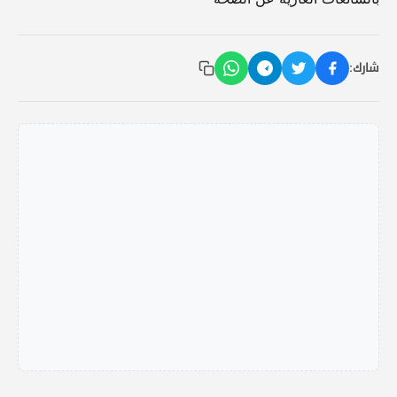
شارك: