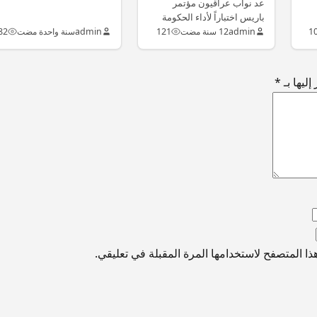
عد نواب عراقيون مؤتمر
المساند للقضاء على
باريس اختباراً لأداء الحكومة
داعش
العراقية الجديدة. ولمدى قدرتها
1
admin
12 سنة مضت
121
admin
سنة واحدة مضت
82
على استثمار…
ليها بـ
*
ا المتصفح لاستخدامها المرة المقبلة في تعليقي.