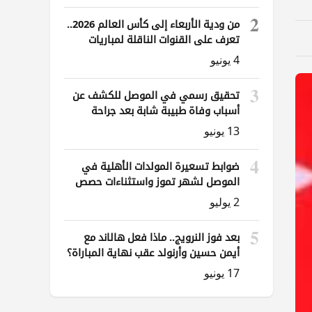
2
من ودية الأربعاء إلى كأس العالم 2026..
تعرف على القنوات الناقلة لمباريات
العراق
4 يونيو
3
تحقيق رسمي في الموصل للكشف عن
أسباب وفاة طبيبة شابة بعد جراحة
ناظورية
13 يونيو
4
ضوابط تسعيرة المولدات الأهلية في
الموصل لشهر تموز واستثناءات حصص
الوقود
2 يوليو
5
بعد فوز النرويج.. ماذا فعل هالاند مع
أيمن حسين وأرنولد عقب نهاية المباراة؟
17 يونيو