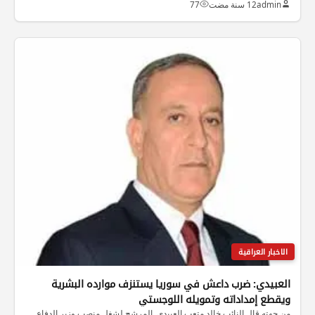
admin
12 سنة مضت
77
الاخبار العراقية
العبيدي: ضرب داعش في سوريا يستنزف موارده البشرية
ويقطع إمداداته وتمويله اللوجستي
من جهته قال النائب خالد متعب العبيدي. المرشح لشغل منصب وزير الدفاع.