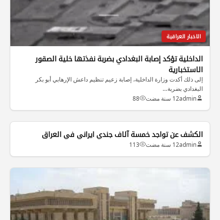
الاخبار العراقية
الداخلية تؤكد إصابة البغدادي بضربة نفذتها خلية الصقور
الاستخبارية
إلى ذلك أكدت وزارة الداخلية، إصابة زعيم تنظيم داعش الإرهابي أبو بكر
البغدادي بضربة…
admin
12 سنة مضت
88
الكشف عن تواجد خمسة آلاف جندي ايراني في العراق
admin
12 سنة مضت
113