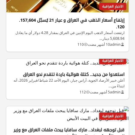
الاخبار العراقية
إرتفاع أسعار الذهب في العراق و عيار 21 يُسجّل 157,604.
120.
ارتفعت أسعار الذهب اليوم الإثنين في العراق بمقدار 4.28 دولار أي ما يعادل
5,608.94 دينار…
admin
10 أشهر مضت
110
الاخبار العراقية
استعدوا من جديد.. كتلة هوائية باردة تتقدم نحو العراق
أعلن خبير الأرصاد الجوية، آراس جبار، اليوم الأحد 22 شباط/فبراير 2026، أنه
ابتداءً من…
admin
5 أشهر مضت
112
الاخبار العراقية
قبل توجهه لبغداد.. مارك سافايا يبحث ملفات العراق مع وزير