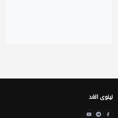
نينوى الغد