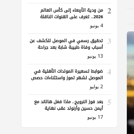
2
من ودية الأربعاء إلى كأس العالم
2026.. تعرف على القنوات الناقلة
لمباريات العراق
4 يونيو
3
تحقيق رسمي في الموصل للكشف عن
أسباب وفاة طبيبة شابة بعد جراحة
ناظورية
13 يونيو
4
ضوابط تسعيرة المولدات الأهلية في
الموصل لشهر تموز واستثناءات حصص
الوقود
2 يوليو
5
بعد فوز النرويج.. ماذا فعل هالاند مع
أيمن حسين وأرنولد عقب نهاية
المباراة؟
17 يونيو