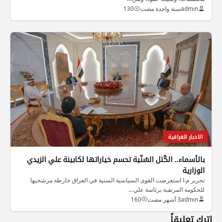
admin
سنة واحدة مضت
130
الاخبار العراقية
بالأسماء.. الكُتل السُنّية تحسم خياراتها لكابينة علي الزيدي
الوزارية
تحرير م.ا استعرضت القوى السياسية السنية في العراق خارطة مرشحيها
للحكومة المرتقبة برئاسة علي…
admin
3 أشهر مضت
160
اترك تعليقاً