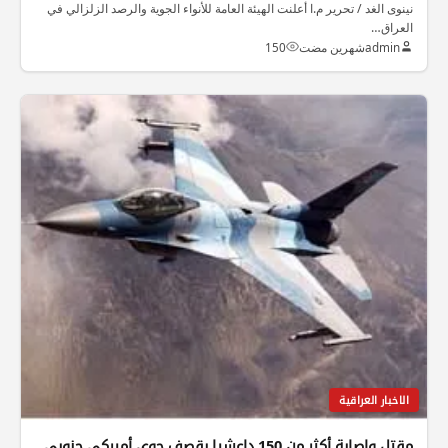
نينوى الغد / تحرير م.ا أعلنت الهيئة العامة للأنواء الجوية والرصد الزلزالي في
العراق…
admin
شهرين مضت
150
الاخبار العراقية
مقتل وإصابة أكثر من 150 داعشيا بقصف جوي أميركي جنوبي