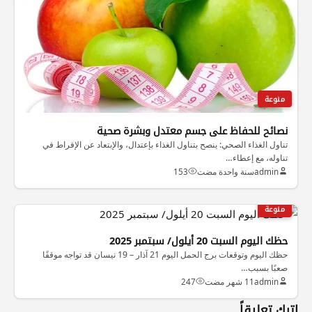
منوعة
نصائح للحفاظ على جسم معتدل وبشرة صحية
تناول الغذاء الصحي: ينصح بتناول الغذاء بإعتدال، والإبتعاد عن الإفراط في
تناوله، مع إعطاء…
admin
سنة واحدة مضت
153
منوعة
حظك اليوم السبت 20 أيلول/ سبتمبر 2025‎‎‎
حظك اليوم وتوقعات برج الحمل اليوم 21 آذار – 19 نيسان قد تواجه موقفًا
صعبًا بسبب…
admin
11 شهر مضت
247
اترك تعليقاً