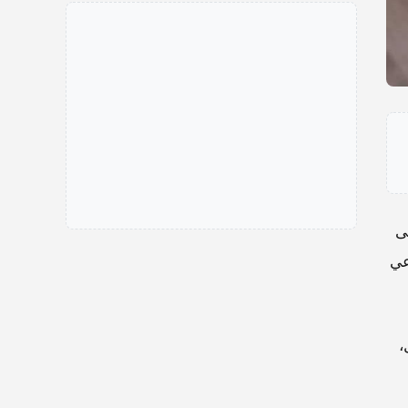
ى
عي
،