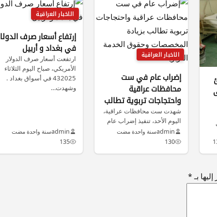
الاخبار العراقية
إرتفاع أسعار صرف الدولار
في بغداد و أربيل
الاخبار العراقية
ارتفعت أسعار صرف الدولار
الأمريكي، صباح اليوم الثلاثاء
إضراب عام في ست
432025 في أسواق بغداد .
محافظات عراقية
وشهدت…
ى
واحتجاجات تربوية تطالب
بزيادة المخصصات
شهدت ست محافظات عراقية،
اليوم الأحد، تنفيذ إضراب عام
وحقوق الخدمة التربوية
شامل عن الدوام الرسمي
admin
سنة واحدة مضت
admin
سنة واحدة مضت
من…
135
130
1
ليها بـ
*