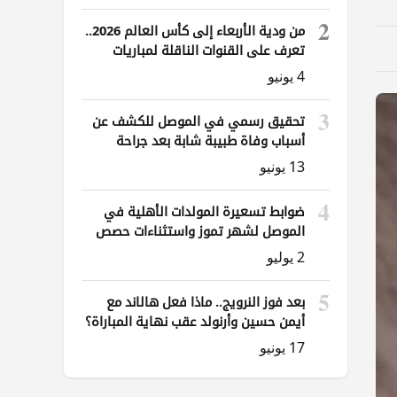
2
من ودية الأربعاء إلى كأس العالم 2026..
تعرف على القنوات الناقلة لمباريات
العراق
4 يونيو
3
تحقيق رسمي في الموصل للكشف عن
أسباب وفاة طبيبة شابة بعد جراحة
ناظورية
13 يونيو
4
ضوابط تسعيرة المولدات الأهلية في
الموصل لشهر تموز واستثناءات حصص
الوقود
2 يوليو
5
بعد فوز النرويج.. ماذا فعل هالاند مع
أيمن حسين وأرنولد عقب نهاية المباراة؟
17 يونيو