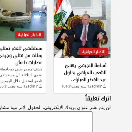
الاخبار العراقية
مستشفى تلعفر تمتلئ
الاخبار العراقية
بمئات من قتلى وجرح
عصابات داعش
أسامة النجيفي يهنئ
كشف مصدر طبي بمحافظة
الشعب العراقي بحلول
نينوى. الثلاثاء. أن مستشفى
عيد الفطر المبارك .
تلعفر استقبل خلال اليومين
admin
12 سنة مضت
101
admin
12 سنة مضت
35
الماضيين مئات…
اترك تعليقاً
لن يتم نشر عنوان بريدك الإلكتروني.
الحقول الإلزامية مشار إ