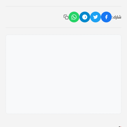
شارك: