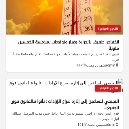
الاخبار العراقية
انخفاض طفيف بالحرارة وغبار وتوقعات بملامسة الخمسين
مئوية
نينوى الغد / تحرير م.ا توقعت هيئة الأنواء الجوية تصاعدًا للغبار وانخفاضًا طفيفًا
في…
admin
شهرين مضت
117
الاخبار العراقية
النجيفي للساعين إلى إثارة صراع الإرادات : تأنوا فالقانون فوق
الجميع…
قدم رئيس لجنة الاراضي الممنوعة من البناء داخل حدود مدينة الموصل عبدالله
اثيل النجيفي…
admin
سنتين مضت
101