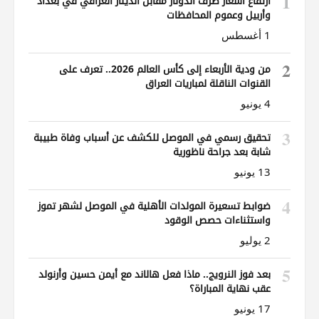
1
ارتفاع أسعار صرف الدولار مقابل الدينار العراقي في بغداد
وأربيل وعموم المحافظات
1 أغسطس
2
من ودية الأربعاء إلى كأس العالم 2026.. تعرف على
القنوات الناقلة لمباريات العراق
4 يونيو
3
تحقيق رسمي في الموصل للكشف عن أسباب وفاة طبيبة
شابة بعد جراحة ناظورية
13 يونيو
4
ضوابط تسعيرة المولدات الأهلية في الموصل لشهر تموز
واستثناءات حصص الوقود
2 يوليو
5
بعد فوز النرويج.. ماذا فعل هالاند مع أيمن حسين وأرنولد
عقب نهاية المباراة؟
17 يونيو