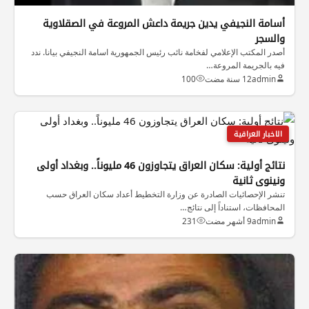
أسامة النجيفي يدين جريمة داعش المروعة في الصقلاوية
والسجر
أصدر المكتب الإعلامي لفخامة نائب رئيس الجمهورية اسامة النجيفي بيانا. ندد
فيه بالجريمة المروعة…
admin
12 سنة مضت
100
الاخبار العراقية
نتائج أولية: سكان العراق يتجاوزون 46 مليوناً.. وبغداد أولى
ونينوى ثانية
تنشر الإحصائيات الصادرة عن وزارة التخطيط أعداد سكان العراق حسب
المحافظات، استناداً إلى نتائج…
admin
9 أشهر مضت
231