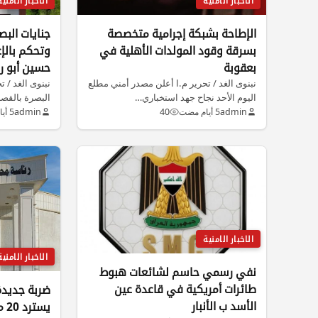
الاخبار الامنية
الاخبار الامنية
الإطاحة بشبكة إجرامية متخصصة
جنايات الب
بسرقة وقود المولدات الأهلية في
وتحكم بالإع
بعقوبة
حسين أبو ر
نبنوى الغد / تحرير م.ا أعلن مصدر أمني مطلع
نبنوى الغد / 
اليوم الأحد نجاح جهد استخباري…
البصرة بالقص
حاسمًا…
admin
5 أيام مضت
40
admin
5 أيام مضت
الاخبار الامنية
الاخبار الامنية
نفي رسمي حاسم لشائعات هبوط
طائرات أمريكية في قاعدة عين
ضربة جديدة
الأسد ب الأنبار
يسترد 20 مليار دينار عراقي