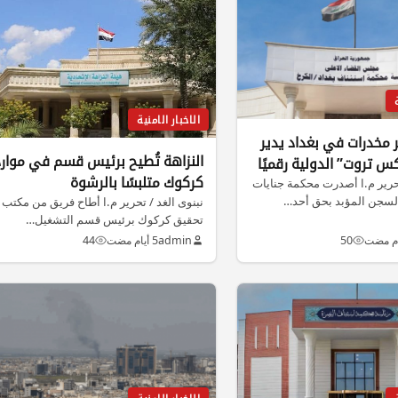
الاخبار الامنية
ر مخدرات في بغداد يدير
النزاهة تُطيح برئيس قسم في موارد
 تروت” الدولية رقميًا
كركوك متلبسًا بالرشوة
تحرير م.ا أصدرت محكمة جنايات
السجن المؤبد بحق أحد…
نبنوى الغد / تحرير م.ا أطاح فريق من مكتب
تحقيق كركوك برئيس قسم التشغيل…
50
admin
5 أيام مضت
44