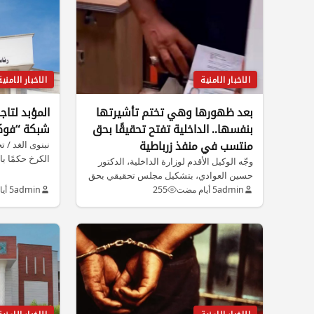
الاخبار الامنية
الاخبار الامنية
بعد ظهورها وهي تختم تأشيرتها
المؤبد لتاج
بنفسها.. الداخلية تفتح تحقيقًا بحق
شبكة “فوكس
منتسب في منفذ زرباطية
نبنوى الغد / 
الكرخ حكمًا ب
وجّه الوكيل الأقدم لوزارة الداخلية، الدكتور
حسين العوادي، بتشكيل مجلس تحقيقي بحق
أحد منتسبي…
admin
5 أيام مضت
255
admin
5 أيام مضت