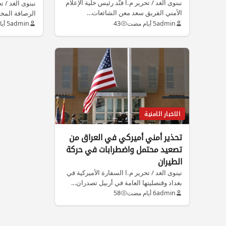
نبنوى الغد / تحرير م.ا فنّد رئيس خلية الإعلام
نبنوى الغد / 
الأمني الفريق سعد معن الشائعات…
الرصافة المخت
admin
5 أيام مضت
43
admin
5 أيام مضت
الاخبار الامنية
تحذير أمني أميركي في العراق من
تصعيد محتمل واضطرابات في حركة
الطيران
نينوى الغد / تحرير م.ا السفارة الأميركية في
بغداد وقنصليتها العامة في أربيل تصدران…
admin
6 أيام مضت
58