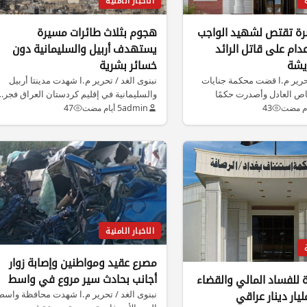
الاخبار الامنية
صرة تقتص لشهيد الواجب
هجوم بثلاث طائرات مسيرة
دام على قاتل الرائد
يستهدف أربيل والسليمانية دون
يشة
خسائر بشرية
تحرير م.ا قضت محكمة جنايات
نبنوى الغد / تحرير م.ا شهدت مدينتا أربيل
اص العادل وأصدرت حكمًا
والسليمانية في إقليم كردستان العراق فجر…
43
admin
5 أيام مضت
47
الاخبار الامنية
مصرع عقيد ومواطنين وإصابة زوار
أجانب بحادث سير مروع في واسط
 للفساد المالي والقضاء
نبنوى الغد / تحرير م.ا شهدت محافظة واسط