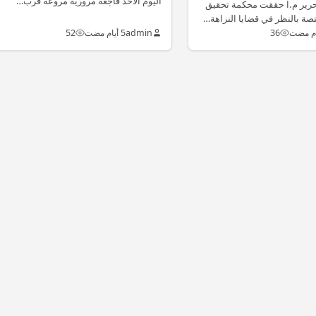
اليوم الأحد فاجعة مرورية مروعة قرب…
تحرير م.ا حققت محكمة تحقيق
صة بالنظر في قضايا النزاهة…
36
admin
5 أيام مضت
52