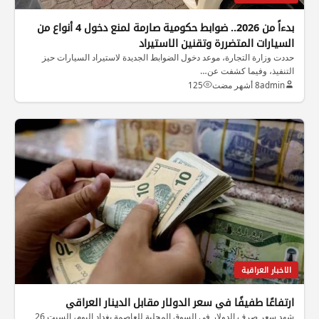
بدءاً من 2026.. ضوابط حكومية صارمة لمنع دخول 4 أنواع من
السيارات المتضررة وتقنين الاستيراد
حددت وزارة التجارة، موعد دخول الضوابط الجديدة لاستيراد السيارات حيز
التنفيذ، وفيما كشفت عن…
admin
8 أشهر مضت
125
الاخبار العراقية
ارتفاعًا طفيفًا في سعر الدولار مقابل الدينار العراقي
شهد سعر صرف الدولار في السوق المحلية للعاصمة بغداد اليوم، السبت 26