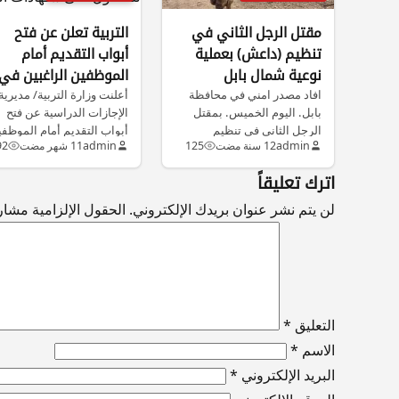
مقتل الرجل الثاني في
التربية تعلن عن فتح
تنظيم (داعش) بعملية
أبواب التقديم أمام
نوعية شمال بابل
الموظفين الراغبين في
افاد مصدر امني في محافظة
أعلنت وزارة التربية/ مديرية
إكمال دراستهم للحصو
بابل. اليوم الخميس. بمقتل
الإجازات الدراسية عن فتح
على شـهادات العُليا
الرجل الثاني في تنظيم
أبواب التقديم أمام الموظف
admin
12 سنة مضت
125
admin
11 شهر مضت
92
(داعش)…
الراغبين في…
اترك تعليقاً
لن يتم نشر عنوان بريدك الإلكتروني.
الحقول الإلزامية مشار إ
التعليق
*
الاسم
*
البريد الإلكتروني
*