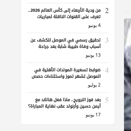
2
من ودية الأربعاء إلى كأس العالم 2026..
تعرف على القنوات الناقلة لمباريات
العراق
4 يونيو
3
تحقيق رسمي في الموصل للكشف عن
أسباب وفاة طبيبة شابة بعد جراحة
ناظورية
13 يونيو
4
ضوابط تسعيرة المولدات الأهلية في
الموصل لشهر تموز واستثناءات حصص
الوقود
2 يوليو
5
بعد فوز النرويج.. ماذا فعل هالاند مع
أيمن حسين وأرنولد عقب نهاية المباراة؟
17 يونيو