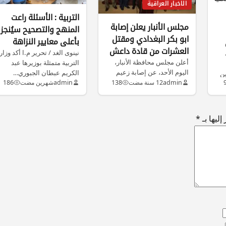
الاخبار العراقية
التربية : الأسئلة راعت
مجلس الأنبار يعلن إصابة
المنهج والتصحيح سيُنجز
ابو بكر البغدادي ومقتل
بأعلى معايير النزاهة
العشرات من قادة داعش
نينوى الغد / تحرير م.ا أكد وزار
ل
أعلن مجلس محافظة الأنبار،
بقصف جوي في القائم
التربية متمثلة بوزيرها عبد
اليوم الأحد، عن إصابة زعيم
الكريم عبطان الجبوري…
ين
تنظيم (داعش) المجرم أبو
admin
12 سنة مضت
138
admin
شهرين مضت
186
بكر…
ليها بـ
*