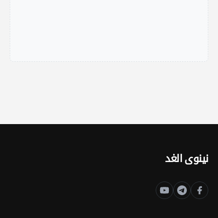
نينوى الغد