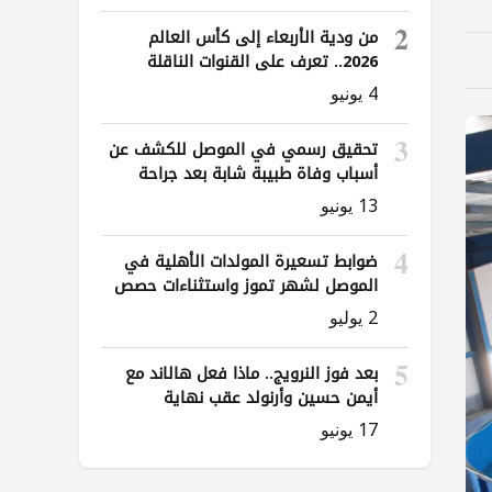
2
من ودية الأربعاء إلى كأس العالم
2026.. تعرف على القنوات الناقلة
لمباريات العراق
4 يونيو
3
تحقيق رسمي في الموصل للكشف عن
أسباب وفاة طبيبة شابة بعد جراحة
ناظورية
13 يونيو
4
ضوابط تسعيرة المولدات الأهلية في
الموصل لشهر تموز واستثناءات حصص
الوقود
2 يوليو
5
بعد فوز النرويج.. ماذا فعل هالاند مع
أيمن حسين وأرنولد عقب نهاية
المباراة؟
17 يونيو