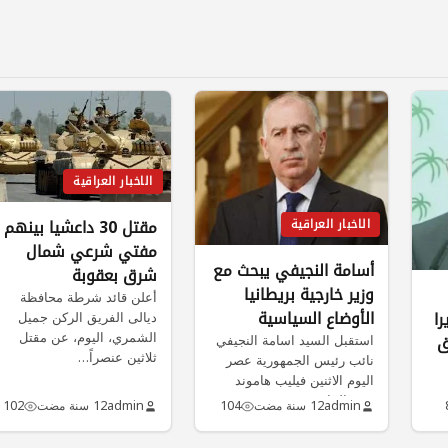
الاخبار العراقية
مقتل 30 داعشيا بينهم
الاخبار العراقية
مفتي شرعي شمال
أسامة النجيفي يبحث مع
شرق بعقوبة
وزير خارجية بريطانيا
أعلن قائد شرطة محافظة
الأوضاع السياسية
ديالى الفريق الركن جميل
را
الشمري، اليوم، عن مقتل
والأمنية في العراق
استقبل السيد اسامة النجيفي
ق
ثلاثين عنصراً…
نائب رئيس الجمهورية عصر
اليوم الاثنين فيليب هاموند
وزير الخارجية…
admin
12 سنة مضت
104
admin
12 سنة مضت
102