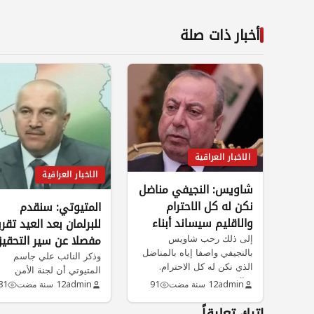
أخبار ذات صلة
الاخبار العراقية
الاخبار العراقية
شاويس: النجيفي مناضل
نكن له كل الاحترام
المتيوتي: سنقدم
والاقليم سيساند أبناء
للبرلمان بعد العيد تقري
الموصل في تحرير
إلى ذلك رحب شاويس
مفصلا عن سير التحقي
بالنجيفي واصفا إياه بالمناضل
مدينتهم
وذكر النائب علي جاسم
في مجزرة الصقلاوية
الذي نكن له كل الاحترام.
المتيوتي أن لجنة الأمن
وقال…
والدفاع التي تحقق حاليا في
admin
12 سنة مضت
91
admin
12 سنة مضت
81
قضية…