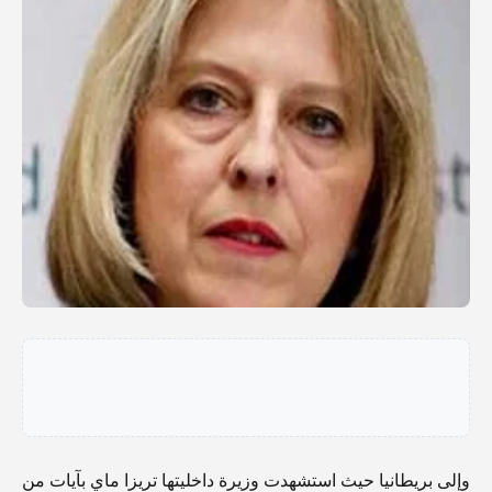
وإلى بريطانيا حيث استشهدت وزيرة داخليتها تريزا ماي بآيات من