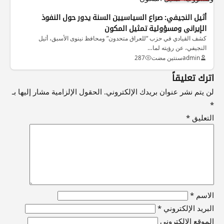
أثيل النجيفي: صراع السياسيين السنة يدور حول النفوذ
الإيراني ومسؤولية تمثيل المكون
كشف القيادي في حزب “للعراق متحدون” ومحافظ نينوى الأسبق، أثيل
النجيفي، عن رؤيته لما…
admin
سنتين مضت
287
اترك تعليقاً
لن يتم نشر عنوان بريدك الإلكتروني.
الحقول الإلزامية مشار إليها بـ
*
التعليق
*
الاسم
*
البريد الإلكتروني
*
الموقع الإلكتروني