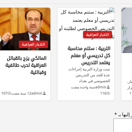
الاخبار العراقية
الاخبار العراقية
التربية : ستتم محاسبة
كل تدريسي أو معلم
المالكي يزج بالقبائل
يعتمد التدريس
العراقية لحرب طائفية
الخصوصي لطلبته أو
تبنت وزارة التربية إجراءات
وقبائلية
عدة للحد من التدريس
تلاميذه بمدرسته
الخصوصي في بغداد
ار.
والمحافظات، لاسيما أن…
ار
admin
سنة واحدة مضت
1
116
admin
12 سنة مضت
107
ليها بـ
*