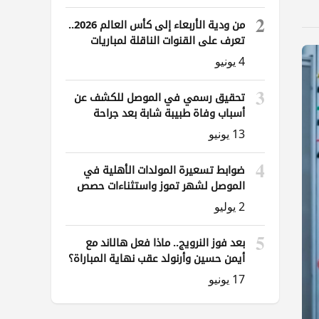
2
من ودية الأربعاء إلى كأس العالم 2026..
تعرف على القنوات الناقلة لمباريات
العراق
4 يونيو
3
تحقيق رسمي في الموصل للكشف عن
أسباب وفاة طبيبة شابة بعد جراحة
ناظورية
13 يونيو
4
ضوابط تسعيرة المولدات الأهلية في
الموصل لشهر تموز واستثناءات حصص
الوقود
2 يوليو
5
بعد فوز النرويج.. ماذا فعل هالاند مع
أيمن حسين وأرنولد عقب نهاية المباراة؟
17 يونيو