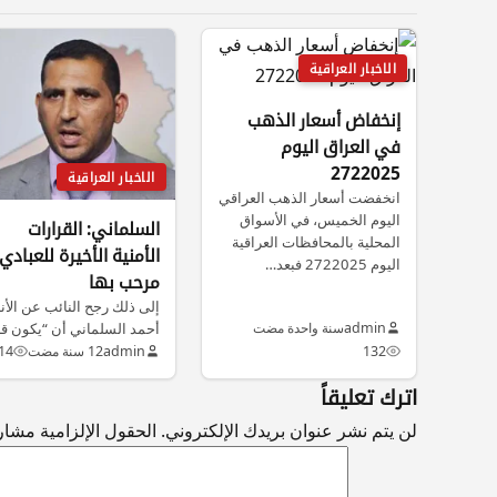
الاخبار العراقية
إنخفاض أسعار الذهب
في العراق اليوم
2722025
الاخبار العراقية
انخفضت أسعار الذهب العراقي
اليوم الخميس، في الأسواق
السلماني: القرارات
المحلية بالمحافظات العراقية
الأمنية الأخيرة للعبادي
اليوم 2722025 فبعد…
مرحب بها
إلى ذلك رجح النائب عن الأنب
admin
سنة واحدة مضت
أحمد السلماني أن “يكون قر
العبادي إلغاء مكتب…
132
admin
12 سنة مضت
14
اترك تعليقاً
لن يتم نشر عنوان بريدك الإلكتروني.
الحقول الإلزامية مشار إ