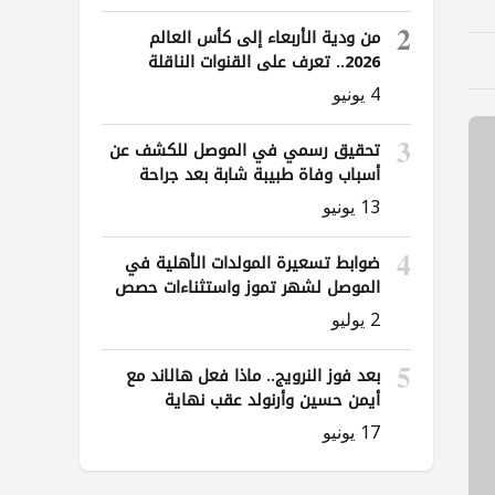
2
من ودية الأربعاء إلى كأس العالم
2026.. تعرف على القنوات الناقلة
لمباريات العراق
4 يونيو
3
تحقيق رسمي في الموصل للكشف عن
أسباب وفاة طبيبة شابة بعد جراحة
ناظورية
13 يونيو
4
ضوابط تسعيرة المولدات الأهلية في
الموصل لشهر تموز واستثناءات حصص
الوقود
2 يوليو
5
بعد فوز النرويج.. ماذا فعل هالاند مع
أيمن حسين وأرنولد عقب نهاية
المباراة؟
17 يونيو