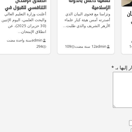
تسمية داعش بالدولة
انطلاق الإمتحان
الإسلامية
التنافسي للقبول في
أن
وتزامنا مع فحوى البيان الذي
الدراسات العليا.
أعلنت وزارة التعليم العالي
أصدرته أمس هيئة كبار علماء
والبحث العلمي، اليوم الإثنين
الأزهر الشريف والذي طلبت…
(30 حزيران 2025)، عن
انطلاق الإمتحان…
admin
سنة واحدة مضت
1
admin
12 سنة مضت
109
294
 إليها بـ
*