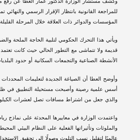
وكشف مستشار الوزارة الدكتور عمار العطا عن رفع م
للمراجعة القانونية بانتظار الإقرار الرسمي والنهائي تم
المؤسسات والدوائر ذات العلاقة خلال المرحلة القليلة 
قديمة ولا تتماشى مع التطور الحالي حيث كانت تعتمد
الأنشطة الصناعية والتجمعات السكانية أو حدود البلديا
وأوضح العطا أن الصياغة الجديدة لتعليمات المحددات 
أسس علمية رصينة وأصبحت مستحيلة التطبيق في ظل ا
والذي جعل من اشتراط مسافات تصل لعشرات الكيلومتر
واعتمدت الوزارة في معاييرها المحدثة على نماذج ري
والملوثات وتأثيراتها الفعلية على النظام البيئي المحي
عالميًا لتقليل نسب التلوث وصولًا إلى تحقيق الإستخدا