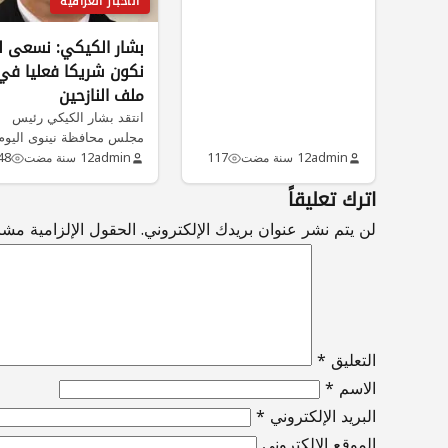
الاخبار العراقية
بشار الكيكي: نسعى ل
نكون شريكا فعليا في
ملف النازحين
انتقد بشار الكيكي رئيس
مجلس محافظة نينوى اليوم
ضعف عمل وزارة الهجرة
admin
12 سنة مضت
117
admin
12 سنة مضت
48
والمهجرين في…
اترك تعليقاً
لن يتم نشر عنوان بريدك الإلكتروني.
الحقول الإلزامية مشار
التعليق
*
الاسم
*
البريد الإلكتروني
*
الموقع الإلكتروني