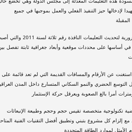
سودة هذه التعليمات المعدلة إلى مجلس الدولة وهي تخضع حالي
هيدا لإدخالها حيز التنفيذ الفعلي والعمل بموجبها في جميع
المقبلة
ويأتي هذا التحرك الحكومي لتلبية الحاجة الملحة والضرورية لتحديث التعليمات النافذة رقم ث
 في أساسها على محددات موقعية وأبعاد جغرافية ثابتة تفصل بين
ت
استغنت عن الأرقام والمسافات القديمة التي لم تعد قائمة على
لتوسع الحضري والنمو السكاني المتسارع داخل المدن العراقي
ات أمرا بالغ الصعوبة ويعرقل حركة الإستثمار
اضية تكنولوجية متخصصة تقيس حجم وحجم وطبيعة الإنبعاثات
ط مع إلزام كل مشروع بتبني وتطبيق أفضل التقنيات الفنية المتاح
م الأمثل لموارد الطاقة المتجددة