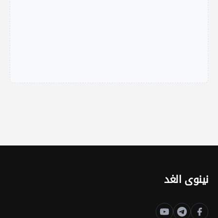
نينوى الغد