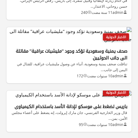
في ختام زيارته لإيطاليا وقبيل سفره، إلى باريس، رفض الرئيس الإيراني،
حسن روحاني، الاعتذار…
admin
11 سنة مضت
240
الاخبار الدولية
صحف يمنية وسعودية تؤكد وجود “مليشيات عراقية” مقاتلة
الى جانب الحوثيين
تناقلت صحف يمنية وسعودية، أنباء عن وصول مليشيات عراقية، للقتال في
اليمن إلى جانب…
admin
10 سنوات مضت
172
الاخبار الدولية
باريس تضغط على موسكو لإدانة الأسد باستخدام الكيمياوي
قال وزير الخارجية الفرنسي، جان مارك إيرولت، إنه يضغط على أعضاء مجلس
الأمن، بمن…
admin
10 سنوات مضت
95