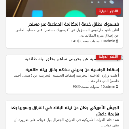
الاخبار الدولية
فيسبوك يطلق خدمة المكالمة الجماعية عبر مسنجر
أعلن دافيد ماركوس المسؤول عن “فيسبوك مسنجر” على حسابه الخاص
عن إطلاق ميزة المكالمات…
admin
10 سنوات مضت
141
الاخبار الدولية
إسقاط الجنسية عن بحريني ساهم بخلق بيئة طائفية
أعلنت وزارة الداخلية البحرينية إسقاط الجنسية البحرينية عن (عيسى أحمد
قاسم) الذي قام منذ…
admin
10 سنوات مضت
90
الجيش الأمريكي يعلن عن نيته البقاء في العراق وسوريا بعد
هزيمة داعش
شدد قائد القوات الأمريكية في العراق، الجنرال بول فونك، على ضرورة أن
تبقى قوات…