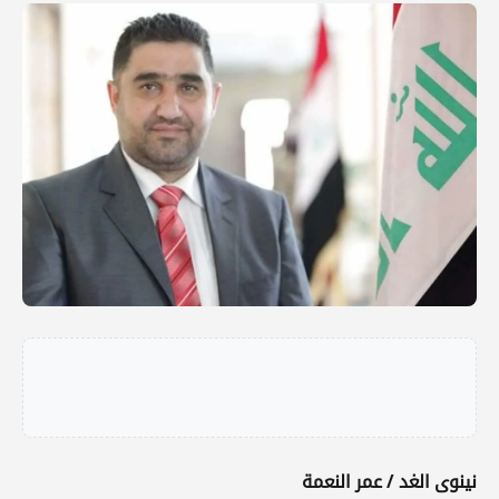
نينوى الغد / عمر النعمة