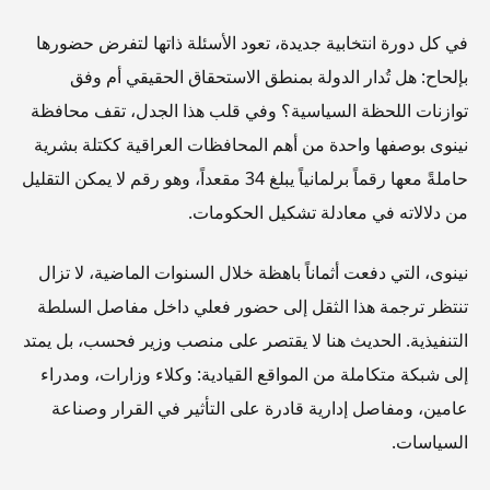
في كل دورة انتخابية جديدة، تعود الأسئلة ذاتها لتفرض حضورها
بإلحاح: هل تُدار الدولة بمنطق الاستحقاق الحقيقي أم وفق
توازنات اللحظة السياسية؟ وفي قلب هذا الجدل، تقف محافظة
نينوى بوصفها واحدة من أهم المحافظات العراقية ككتلة بشرية
حاملةً معها رقماً برلمانياً يبلغ 34 مقعداً، وهو رقم لا يمكن التقليل
من دلالاته في معادلة تشكيل الحكومات.
نينوى، التي دفعت أثماناً باهظة خلال السنوات الماضية، لا تزال
تنتظر ترجمة هذا الثقل إلى حضور فعلي داخل مفاصل السلطة
التنفيذية. الحديث هنا لا يقتصر على منصب وزير فحسب، بل يمتد
إلى شبكة متكاملة من المواقع القيادية: وكلاء وزارات، ومدراء
عامين، ومفاصل إدارية قادرة على التأثير في القرار وصناعة
السياسات.