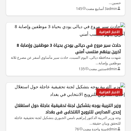
حسين…
admin
3 أسابيع مضت
145
الاخبار العراقية
حادث سير مروع في ديالى يودي بحياة 3 موظفين وإصابة 8
آخرين بينهم منتسب أمني
شهدت محافظة ديالى، اليوم السبت، حادث سير مأساوي أسفر عن مصرع ثلاثة
موظفين وإصابة…
admin
سنتين مضت
135
الاخبار العراقية
وزير التربية يوجه بتشكيل لجنة تحقيقية عاجلة حول استغلال
إحدى المدارس للترويج الانتخابي في بغداد
وجه وزير التربية الدكتور إبراهيم نامس الجبوري بتشكيل لجنة تحقيقية عاجلة
للتحقق وبيان حقيقة…
admin
سنة واحدة مضت
76