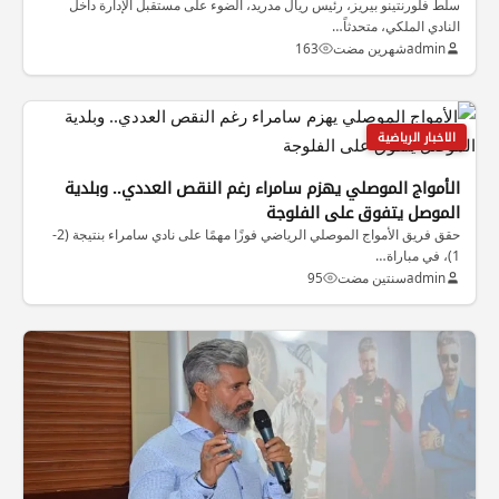
سلّط فلورنتينو بيريز، رئيس ريال مدريد، الضوء على مستقبل الإدارة داخل
النادي الملكي، متحدثاً…
admin
شهرين مضت
163
الاخبار الرياضية
الأمواج الموصلي يهزم سامراء رغم النقص العددي.. وبلدية
الموصل يتفوق على الفلوجة
حقق فريق الأمواج الموصلي الرياضي فوزًا مهمًا على نادي سامراء بنتيجة (2-
1)، في مباراة…
admin
سنتين مضت
95