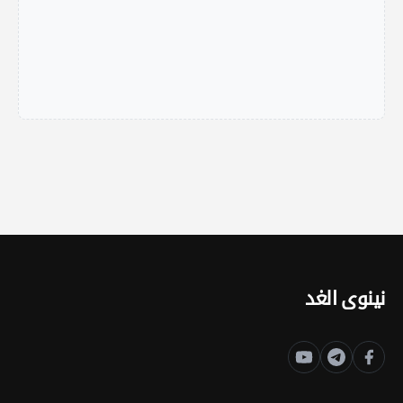
نينوى الغد