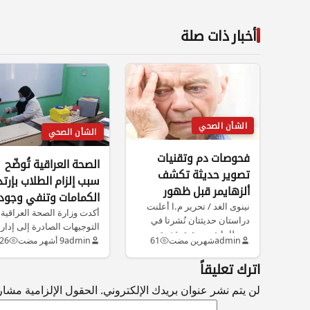
أخبار ذات صلة
الشأن الصحي
الشأن الصحي
فحوصات دم وتقنيات
الصحة العراقية تُوضّح
تصوير حديثة تكشف
سبب إلزام الطلاب بإرتد
ألزهايمر قبل ظهور
الكمامات وتنفي وجود
أعراضه بسنوات
نينوى الغد / تحرير م.ا أعلنت
فيروس خطير
أكدت وزارة الصحة العراقية 
دراستان حديثتان نُشرتا في
التوجيهات الصادرة إلى إدار
بريطانيا عن تحقيق قفزة…
المدارس بشأن ارتداء
admin
شهرين مضت
61
admin
9 أشهر مضت
26
الكمامات تهدف…
اترك تعليقاً
لن يتم نشر عنوان بريدك الإلكتروني.
الحقول الإلزامية مشار إ