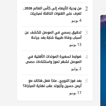
2
من ودية الأربعاء إلى كأس العالم 2026..
تعرف على القنوات الناقلة لمباريات
العراق
4 يونيو
3
تحقيق رسمي في الموصل للكشف عن
أسباب وفاة طبيبة شابة بعد جراحة
ناظورية
13 يونيو
4
ضوابط تسعيرة المولدات الأهلية في
الموصل لشهر تموز واستثناءات حصص
الوقود
2 يوليو
5
بعد فوز النرويج.. ماذا فعل هالاند مع
أيمن حسين وأرنولد عقب نهاية المباراة؟
17 يونيو