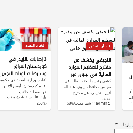
الشأن الصحي
الشأن الصحي
3 إصابات بالإيدز في
النجيفي يكشف عن
كوردستان العراق
مقترح لتعظيم الموارد
وسببها صالونات التجميل
المالية في نينوى عبر
اء
أعلنت وزارة الصحة في حكومة
صندوق خاص
كشف رئيس اللجنة المالية في
إقليم كردستان، أمس الإثنين ،
مجلس محافظة نينوى، عبدالله
أن
عن ضبط 3 حالات…
أثيل النجيفي، عن مقترح
ات
admin
سنة واحدة مضت
جديد…
1
admin
11 شهر مضت
68
263
ليها بـ
*