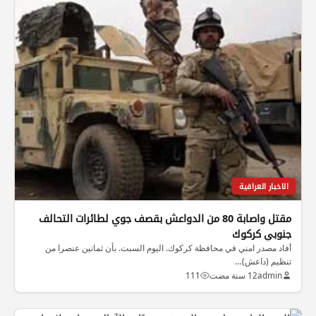
الاخبار العراقية
مقتل واصابة 80 من الدواعش بقصف جوي لطائرات التحالف
جنوبي كركوك
أفاد مصدر امني في محافظة كركوك. اليوم السبت. بأن ثمانين عنصرا من
تنظيم (داعش)…
admin
12 سنة مضت
111