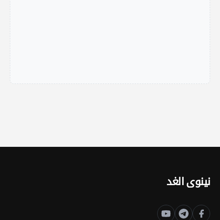
نينوى الغد