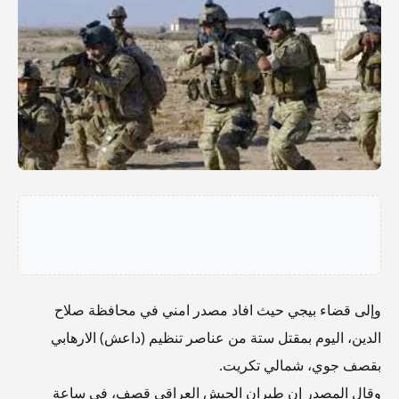
وإلى قضاء بيجي حيث افاد مصدر امني في محافظة صلاح
الدين، اليوم بمقتل ستة من عناصر تنظيم (داعش) الارهابي
بقصف جوي، شمالي تكريت.
وقال المصدر إن طيران الجيش العراقي قصف، في ساعة