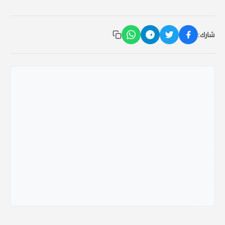
شارك: