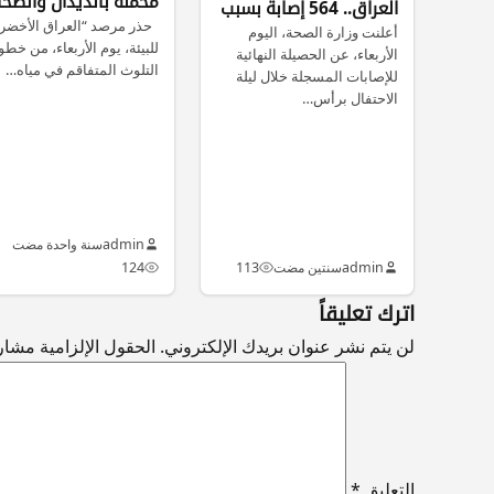
محمّلة بالديدان والطح
العراق.. 564 إصابة بسبب
تصل إلى المنازل
حذر مرصد “العراق الأخضر
أعلنت وزارة الصحة، اليوم
ألعاب نارية وطلقات نارية
للبيئة، يوم الأربعاء، من خطو
الأربعاء، عن الحصيلة النهائية
وحوادث سير
التلوث المتفاقم في مياه…
للإصابات المسجلة خلال ليلة
الاحتفال برأس…
admin
سنة واحدة مضت
admin
سنتين مضت
113
124
اترك تعليقاً
لن يتم نشر عنوان بريدك الإلكتروني.
الحقول الإلزامية مشار إ
التعليق
*