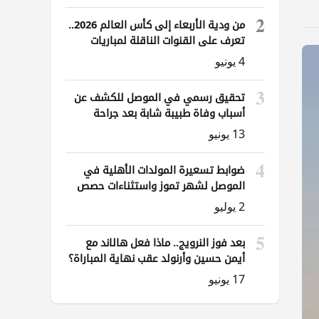
2
من ودية الأربعاء إلى كأس العالم 2026..
تعرف على القنوات الناقلة لمباريات
العراق
4 يونيو
3
تحقيق رسمي في الموصل للكشف عن
أسباب وفاة طبيبة شابة بعد جراحة
ناظورية
13 يونيو
4
ضوابط تسعيرة المولدات الأهلية في
الموصل لشهر تموز واستثناءات حصص
الوقود
2 يوليو
5
بعد فوز النرويج.. ماذا فعل هالاند مع
أيمن حسين وأرنولد عقب نهاية المباراة؟
17 يونيو