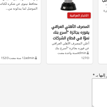
الب
محافظ نينوى عن شكره لكتائ
”
الموصل لما يبذلونه من…
رة
الاخبار العراقية
المصرف الأهلي العراقي
يفوزه بجائزة “أسرع بنك
نموًا في قطاع الشركات
في العراق لعام 2025”
أعلن المصرف الأهلي العراقي
عن فوزه بجائزة “أسرع بنك
نموًا في قطاع الشركات في…
admin
سنة واحدة مضت
127
admin
12 سنة مضت
152
ليها بـ
*