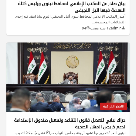
بيان صادر عن المكتب الإعلامي لمحافظ نينوى ورئيس كتلة
النهضة فيها اثيل النجيفي
أصدر المكتب الإعلامي لمحافظ نينوى أثيل النجيفي اليوم بيانا انتقد فيه إحدى
الفضائيات المحسوبة…
admin
12 سنة مضت
94
الاخبار العراقية
حراك نيابي لتعديل قانون التقاعد وتفعيل صندوق الإستدامة
لدعم خريجي المهن الصحية
نينوى الغد / تحرير م.ا تشهد أروقة مجلس النواب حراكًا تشريعيًا مكثفًا تقوده