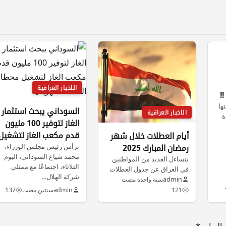
الاخبار العراقية
!
ها
السوداني يبحث استثمار
الاخبار العراقية
ة
الغاز لتوفير 100 مليون
قدم مكعب الغاز لتشغيل
أيام العطلات خلال شهر
محطات الطاقة
ترأس رئيس مجلس الوزراء،
رمضان المبارك 2025
محمد شياع السوداني، اليوم
الكهربائية
يتساءل العديد من المواطنين
الثلاثاء، اجتماعًا مع ممثلي
في العراق عن جدول العطلات
شركة الهلال…
الرسمية في العراق خلال
admin
سنة واحدة مضت
شهر…
121
admin
سنتين مضت
137
ليها بـ
*