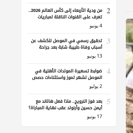
2
من ودية الأربعاء إلى كأس العالم 2026..
تعرف على القنوات الناقلة لمباريات
العراق
4 يونيو
3
تحقيق رسمي في الموصل للكشف عن
أسباب وفاة طبيبة شابة بعد جراحة
ناظورية
13 يونيو
4
ضوابط تسعيرة المولدات الأهلية في
الموصل لشهر تموز واستثناءات حصص
الوقود
2 يوليو
5
بعد فوز النرويج.. ماذا فعل هالاند مع
أيمن حسين وأرنولد عقب نهاية المباراة؟
17 يونيو