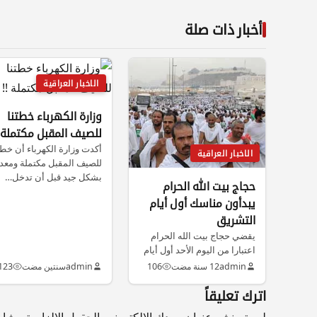
أخبار ذات صلة
الاخبار العراقية
وزارة الكهرباء خطتنا
للصيف المقبل مكتملة !
أكدت وزارة الكهرباء أن خطت
الاخبار العراقية
للصيف المقبل مكتملة ومعد
بشكل جيد قبل أن تدخل…
حجاج بيت الله الحرام
يبدأون مناسك أول أيام
التشريق
يقضي حجاج بيت الله الحرام
اعتبارا من اليوم الأحد أول أيام
التشريق على صعيد…
admin
12 سنة مضت
106
admin
سنتين مضت
123
اترك تعليقاً
لن يتم نشر عنوان بريدك الإلكتروني.
الحقول الإلزامية مشار إ