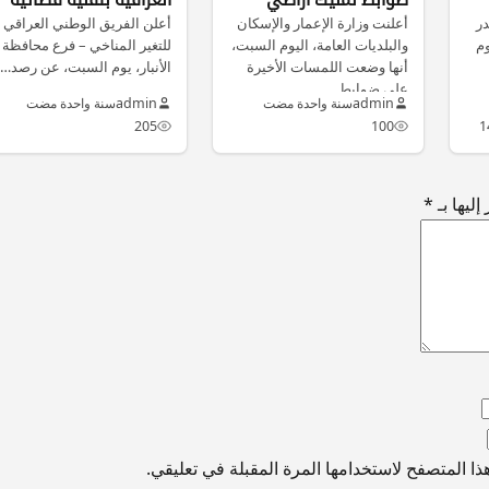
در
التجاوز
أعلنت وزارة الإعمار والإسكان
أعلن الفريق الوطني العراقي
وم
والبلديات العامة، اليوم السبت،
للتغير المناخي – فرع محافظة
أنها وضعت اللمسات الأخيرة
الأنبار، يوم السبت، عن رصد…
على ضوابط…
admin
سنة واحدة مضت
admin
سنة واحدة مضت
205
100
1
ليها بـ
*
ا المتصفح لاستخدامها المرة المقبلة في تعليقي.