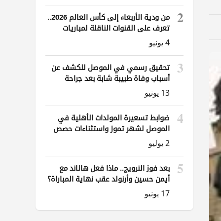
2
من ودية الأربعاء إلى كأس العالم 2026..
تعرف على القنوات الناقلة لمباريات
العراق
4 يونيو
3
تحقيق رسمي في الموصل للكشف عن
أسباب وفاة طبيبة شابة بعد جراحة
ناظورية
13 يونيو
4
ضوابط تسعيرة المولدات الأهلية في
الموصل لشهر تموز واستثناءات حصص
الوقود
2 يوليو
5
بعد فوز النرويج.. ماذا فعل هالاند مع
أيمن حسين وأرنولد عقب نهاية المباراة؟
17 يونيو