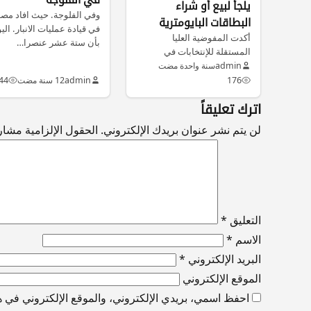
يلجأ لبيع أو شراء
وفي الفلوجة. حيث افاد مص
البطاقات البايومترية
في قيادة عمليات الانبار. الي
للإنتخابات
أكدت المفوضية العليا
بأن ستة عشر عنصرا…
المستقلة للإنتخابات في
العراق، اليوم الأربعاء، عزمها
admin
سنة واحدة مضت
على معاقبة كل من…
176
admin
12 سنة مضت
44
اترك تعليقاً
لن يتم نشر عنوان بريدك الإلكتروني.
الحقول الإلزامية مشار إ
التعليق
*
الاسم
*
البريد الإلكتروني
*
الموقع الإلكتروني
احفظ اسمي، بريدي الإلكتروني، والموقع الإلكتروني في هذ