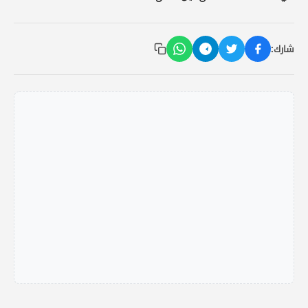
شارك: