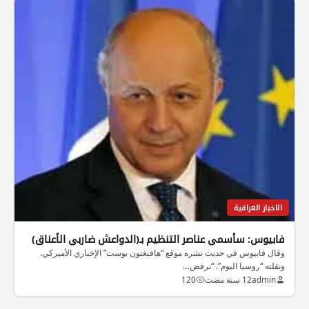
الاخبار العراقية
فابيوس: سأسمي عناصر التنظيم بـ(الدواعش ضاربي الأعناق)
وقال فابيوس في حديث نشره موقع “هافنغتون بوست” الإخباري الأميركي.
ونقلته “روسيا اليوم”. “نرفض…
admin
12 سنة مضت
120