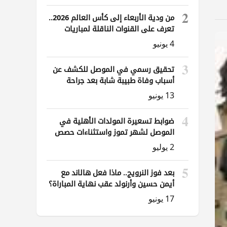
2
من ودية الأربعاء إلى كأس العالم 2026..
تعرف على القنوات الناقلة لمباريات
العراق
4 يونيو
3
تحقيق رسمي في الموصل للكشف عن
أسباب وفاة طبيبة شابة بعد جراحة
ناظورية
13 يونيو
4
ضوابط تسعيرة المولدات الأهلية في
الموصل لشهر تموز واستثناءات حصص
الوقود
2 يوليو
5
بعد فوز النرويج.. ماذا فعل هالاند مع
أيمن حسين وأرنولد عقب نهاية المباراة؟
17 يونيو