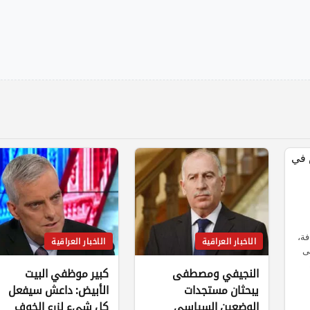
ة،
الاخبار العراقية
الاخبار العراقية
لى
النجيفي ومصطفى
كبير موظفي البيت
يبحثان مستجدات
الأبيض: داعش سيفعل
الوضعين السياسي
كل شيء لزرع الخوف