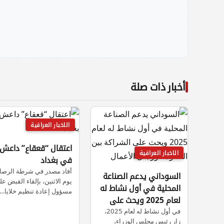
أخبار ذات صلة
الاخبار العراقية
اعتقال “قعقاع” داعش
الاخبار العراقية
في بغداد
أفاد مصدر في شرطة الرصاف
السوداني يدعم الصناعة
يوم الاثنين، بإلقاء القبض ع
المحلية في أول نشاط له
مسؤول إعادة تنظيم خلايا…
لعام 2025 ويحث على
الشراكة بين الحكومة
في أول نشاط له لعام 2025،
زار رئيس مجلس الوزراء،