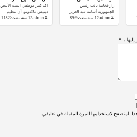
زار فخامة نائب رئيس
والأمني في العراق
بقلوب خصومه
اكد كبير موظفي البيت الأبيض
الجمهورية أسامة عبد العزيز
دينيس ماكدونو. أن تنظيم
النجيفي مساء أمس نوشيروان
داعش سيفعل كل ما من…
admin
12 سنة مضت
89
admin
12 سنة مضت
118
مصطفى الأمين…
ليها بـ
*
ا المتصفح لاستخدامها المرة المقبلة في تعليقي.