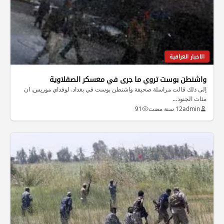
الاخبار العراقية
واشنطن بوست تروي ما جرى في معسكر الصقلاوية
إلى ذلك قالت مراسلة صحيفة واشنطن بوست في بغداد. لوفداي موريس. ان
مئات الجنود…
admin
12 سنة مضت
91