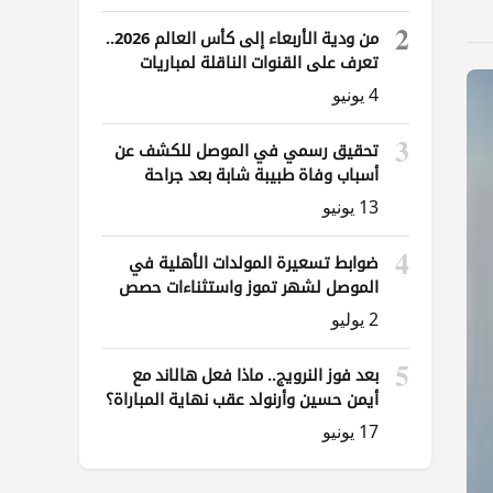
2
من ودية الأربعاء إلى كأس العالم 2026..
تعرف على القنوات الناقلة لمباريات
العراق
4 يونيو
3
تحقيق رسمي في الموصل للكشف عن
أسباب وفاة طبيبة شابة بعد جراحة
ناظورية
13 يونيو
4
ضوابط تسعيرة المولدات الأهلية في
الموصل لشهر تموز واستثناءات حصص
الوقود
2 يوليو
5
بعد فوز النرويج.. ماذا فعل هالاند مع
أيمن حسين وأرنولد عقب نهاية المباراة؟
17 يونيو