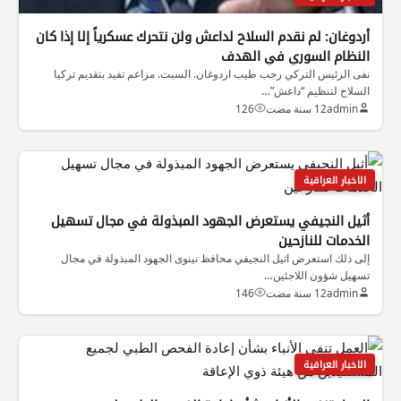
أردوغان: لم نقدم السلاح لداعش ولن نتحرك عسكرياً إلا إذا كان
النظام السوري في الهدف
نفى الرئيس التركي رجب طيب اردوغان. السبت. مزاعم تفيد بتقديم تركيا
السلاح لتنظيم “داعش”…
admin
12 سنة مضت
126
الاخبار العراقية
أثيل النجيفي يستعرض الجهود المبذولة في مجال تسهيل
الخدمات للنازحين
إلى ذلك استعرض اثيل النجيفي محافظ نينوى الجهود المبذولة في مجال
تسهيل شؤون اللاجئين…
admin
12 سنة مضت
146
الاخبار العراقية