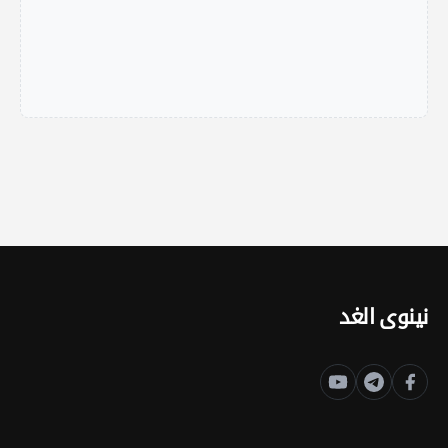
نينوى الغد