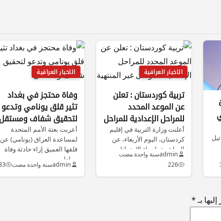
الاخبار العراقية
الاخبار العراقية
تربية كوردستان : تعلن
وفاة محتجز في بغداد
عن الموعد المحدد
تثير قلق يونامي وتدعو
ي
للمراحل الإعدادية للمراحل
لتحقيق شفاف ومستقل
غير المنتهية
أعلنت وزارة التربية في إقليم
أعربت بعثة الأمم المتحدة
ثيل
كردستان، اليوم الأربعاء، عن
لمساعدة العراق (يونامي) عن
المباشرة بإجراء الإمتحانات
قلقها العميق إزاء حادثة وفاة
admin
سنة واحدة مضت
الوزارية للمرحلة…
مواطن…
226
admin
سنة واحدة مضت
83
ليها بـ
*