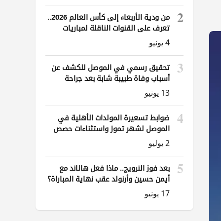
2
من ودية الأربعاء إلى كأس العالم 2026..
تعرف على القنوات الناقلة لمباريات
العراق
4 يونيو
3
تحقيق رسمي في الموصل للكشف عن
أسباب وفاة طبيبة شابة بعد جراحة
ناظورية
13 يونيو
4
ضوابط تسعيرة المولدات الأهلية في
الموصل لشهر تموز واستثناءات حصص
الوقود
2 يوليو
5
بعد فوز النرويج.. ماذا فعل هالاند مع
أيمن حسين وأرنولد عقب نهاية المباراة؟
17 يونيو