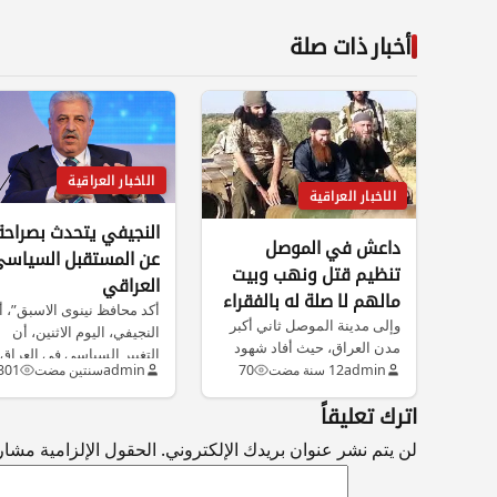
أخبار ذات صلة
الاخبار العراقية
الاخبار العراقية
النجيفي يتحدث بصراحة
داعش في الموصل
عن المستقبل السياس
تنظيم قتل ونهب وبيت
العراقي
مالهم لا صلة له بالفقراء
أكد محافظ نينوى الاسبق”، أ
وإلى مدينة الموصل ثاني أكبر
النجيفي، اليوم الاثنين، أن
مدن العراق، حيث أفاد شهود
التغيير السياسي في العراق
عيان أن عناصر داعش…
admin
12 سنة مضت
70
admin
سنتين مضت
301
“قادم…
اترك تعليقاً
لن يتم نشر عنوان بريدك الإلكتروني.
الحقول الإلزامية مشار إ