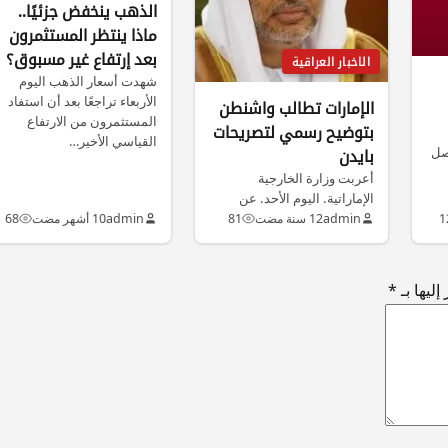
الذهب ينخفض جزئيًا..
ماذا ينتظر المستثمرون
بعد إرتفاع غير مسبوق؟
الاخبار العراقية
شهدت أسعار الذهب اليوم
الأربعاء تراجعًا بعد أن استفاد
الإمارات تطالب واشنطن
المستثمرون من الارتفاع
بتوضيح رسمي لتصريحات
القياسي الأخير…
صل
بايدن
أعربت وزارة الخارجية
الإماراتية. اليوم الأحد. عن
استغرابها من تصريحات نائب
1
admin
12 سنة مضت
81
admin
10 أشهر مضت
68
الرئيس الأميركي جو…
ليها بـ
*