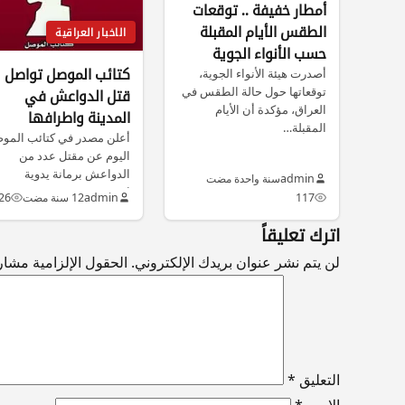
أمطار خفيفة .. توقعات
الطقس الأيام المقبلة
الاخبار العراقية
حسب الأنواء الجوية
كتائب الموصل تواصل
أصدرت هيئة الأنواء الجوية،
توقعاتها حول حالة الطقس في
قتل الدواعش في
العراق، مؤكدة أن الأيام
المدينة واطرافها
المقبلة…
أعلن مصدر في كتائب المو
اليوم عن مقتل عدد من
الدواعش برمانة يدوية
admin
سنة واحدة مضت
استهدف…
117
admin
12 سنة مضت
26
اترك تعليقاً
لن يتم نشر عنوان بريدك الإلكتروني.
الحقول الإلزامية مشار إ
التعليق
*
الاسم
*