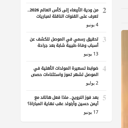
2
من ودية الأربعاء إلى كأس العالم 2026..
تعرف على القنوات الناقلة لمباريات
العراق
4 يونيو
3
تحقيق رسمي في الموصل للكشف عن
أسباب وفاة طبيبة شابة بعد جراحة
ناظورية
13 يونيو
4
ضوابط تسعيرة المولدات الأهلية في
الموصل لشهر تموز واستثناءات حصص
الوقود
2 يوليو
5
بعد فوز النرويج.. ماذا فعل هالاند مع
أيمن حسين وأرنولد عقب نهاية المباراة؟
17 يونيو