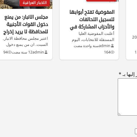
الاخبار العراقية
المفوضية تفتح أبوابها
مجلس الانبار: من يمنع
لتسجيل التحالفات
دخول القوات الأجنبية
والأحزاب المشاركة في
للمحافظة لا يريد إخراج
الانتخابات المقبلة
أعلنت المفوضية العليا
12 نوفمبر 2025
داعش منها
اعتبر مجلس محافظة الانبار.
المستقلة للانتخابات، اليوم
السبت. ان من يمنع دخول
الثلاثاء الــ 15 من نيسان
admin
سنة واحدة مضت
القوات الاجنبية الى الانبار. لا…
الجاري، بدء استقبال…
1
164
admin
12 سنة مضت
94
ليها بـ
*