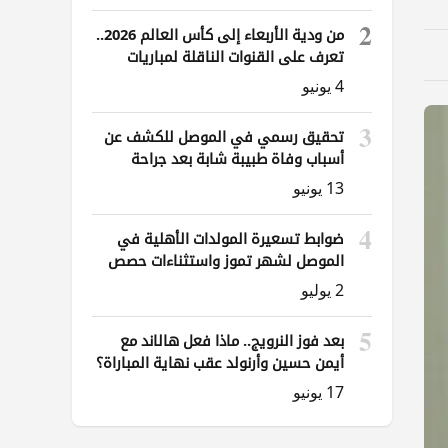
2
من ودية الأربعاء إلى كأس العالم 2026..
تعرف على القنوات الناقلة لمباريات
العراق
4 يونيو
3
تحقيق رسمي في الموصل للكشف عن
أسباب وفاة طبيبة شابة بعد جراحة
ناظورية
13 يونيو
4
ضوابط تسعيرة المولدات الأهلية في
الموصل لشهر تموز واستثناءات حصص
الوقود
2 يوليو
5
بعد فوز النرويج.. ماذا فعل هالاند مع
أيمن حسين وأرنولد عقب نهاية المباراة؟
17 يونيو