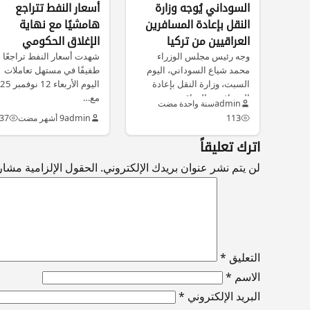
السوداني يُوجه وزارة
أسعار النفط تتراجع
النقل بإعادة المسافرين
هامشيًا مع نهاية
العراقيين من تركيا
الإغلاق الحكومي
والأردن والكويت
وجه رئيس مجلس الوزراء
الأميركي
شهدت أسعار النفط تراجعًا
محمد شياع السوداني، اليوم
طفيفًا في مستهل تعاملات
السبت، وزارة النقل بإعادة
اليوم الأربعاء 
المسافرين العراقيين…
مع…
admin
سنة واحدة مضت
113
admin
9 أشهر مضت
37
اترك تعليقاً
لن يتم نشر عنوان بريدك الإلكتروني.
الحقول الإلزامية مشار إ
التعليق
*
الاسم
*
البريد الإلكتروني
*